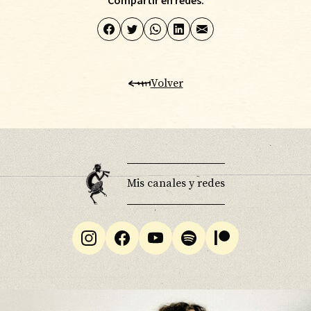
Compartir en redes:
Biografía
Volver
Discografía
Agenda
Composición musical
Prensa
Blog
Contacto
Mis canales y redes