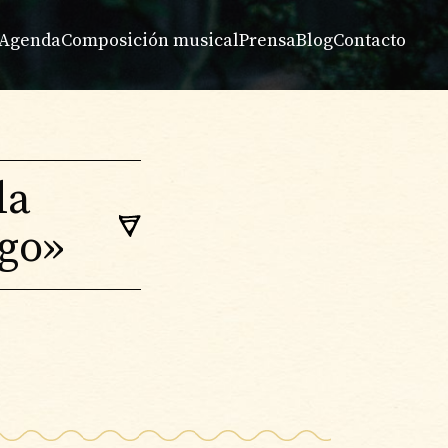
Agenda
Composición musical
Prensa
Blog
Contacto
la
go»